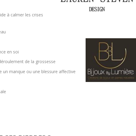
de à calmer les crises
eau
nce en soi
n déroulement de la grossesse
e un manque ou une blessure affective
tale