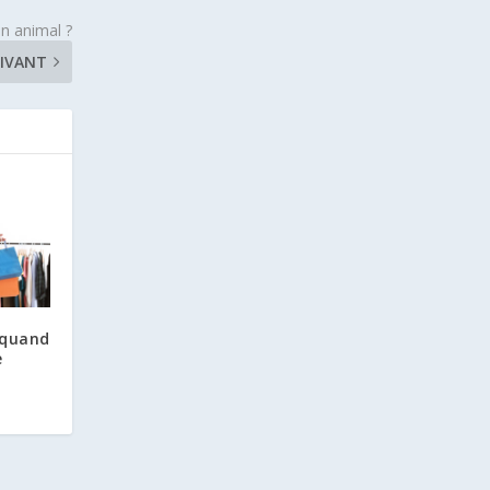
un animal ?
IVANT
 quand
e